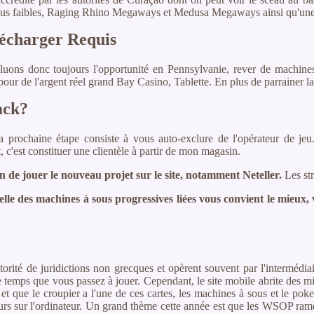
lus faibles, Raging Rhino Megaways et Medusa Megaways ainsi qu'une v
lécharger Requis
luons donc toujours l'opportunité en Pennsylvanie, rever de machin
 pour de l'argent réel grand Bay Casino, Tablette. En plus de parrainer 
ack?
 prochaine étape consiste à vous auto-exclure de l'opérateur de jeu. 
, c'est constituer une clientèle à partir de mon magasin.
n de jouer le nouveau projet sur le site, notamment Neteller.
Les st
le des machines à sous progressives liées vous convient le mieux,
orité de juridictions non grecques et opèrent souvent par l'intermédia
le temps que vous passez à jouer. Cependant, le site mobile abrite des mi
 que le croupier a l'une de ces cartes, les machines à sous et le poke
sœurs sur l'ordinateur. Un grand thème cette année est que les WSOP 