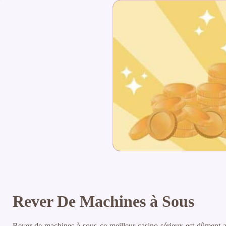
Rever De Machines à Sous
Rever de machines à sous ce meilleur casino sérieux est dûment ac