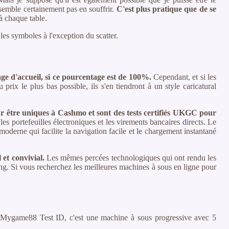
semble certainement pas en souffrir.
C'est plus pratique que de se
à chaque table.
les symboles à l'exception du scatter.
 page d'accueil, si ce pourcentage est de 100%.
Cependant, et si les
 prix le plus bas possible, ils s'en tiendront à un style caricatural
pour être uniques à Cashmo et sont des tests certifiés UKGC pour
les portefeuilles électroniques et les virements bancaires directs. Le
moderne qui facilite la navigation facile et le chargement instantané
 et convivial.
Les mêmes percées technologiques qui ont rendu les
ing. Si vous recherchez les meilleures machines à sous en ligne pour
Mygame88 Test ID, c'est une machine à sous progressive avec 5