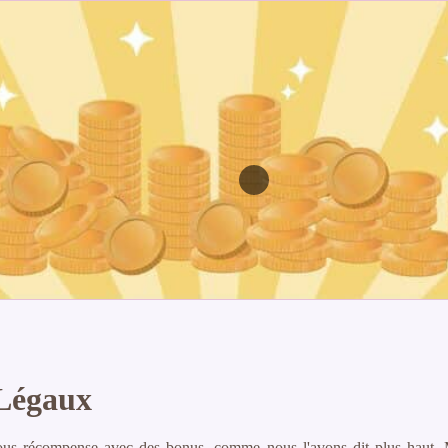
 Légaux
 récompense avec des bonus, comme nous l'avons dit plus haut. Mai