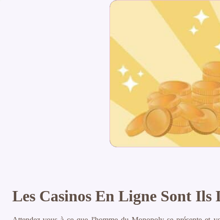
Les Casinos En Ligne Sont Ils
Attendez-vous à ce que l'homme du Monopoly se présente et vous