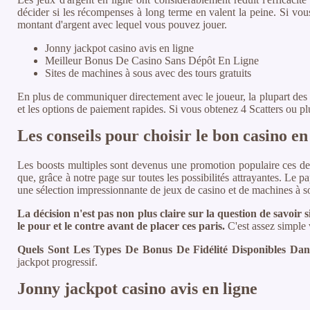
décider si les récompenses à long terme en valent la peine. Si vous
montant d'argent avec lequel vous pouvez jouer.
Jonny jackpot casino avis en ligne
Meilleur Bonus De Casino Sans Dépôt En Ligne
Sites de machines à sous avec des tours gratuits
En plus de communiquer directement avec le joueur, la plupart des Ét
et les options de paiement rapides. Si vous obtenez 4 Scatters ou pl
Les conseils pour choisir le bon casino en
Les boosts multiples sont devenus une promotion populaire ces der
que, grâce à notre page sur toutes les possibilités attrayantes. Le 
une sélection impressionnante de jeux de casino et de machines à so
La décision n'est pas non plus claire sur la question de savoir 
le pour et le contre avant de placer ces paris.
C'est assez simple 
Quels Sont Les Types De Bonus De Fidélité Disponibles Da
jackpot progressif.
Jonny jackpot casino avis en ligne