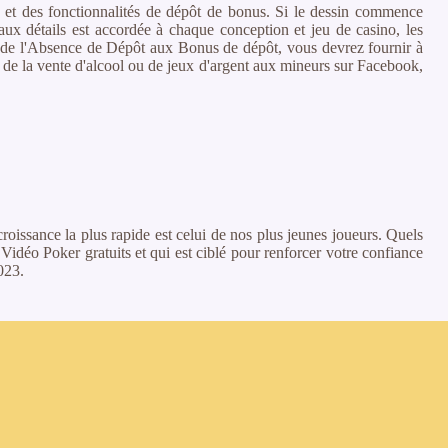
 et des fonctionnalités de dépôt de bonus. Si le dessin commence
aux détails est accordée à chaque conception et jeu de casino, les
nt de l'Absence de Dépôt aux Bonus de dépôt, vous devrez fournir à
n de la vente d'alcool ou de jeux d'argent aux mineurs sur Facebook,
roissance la plus rapide est celui de nos plus jeunes joueurs. Quels
éo Poker gratuits et qui est ciblé pour renforcer votre confiance
023.