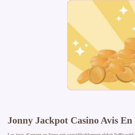
Jonny Jackpot Casino Avis En
Les jeux d'argent en ligne ont considérablement réduit l'efficacité