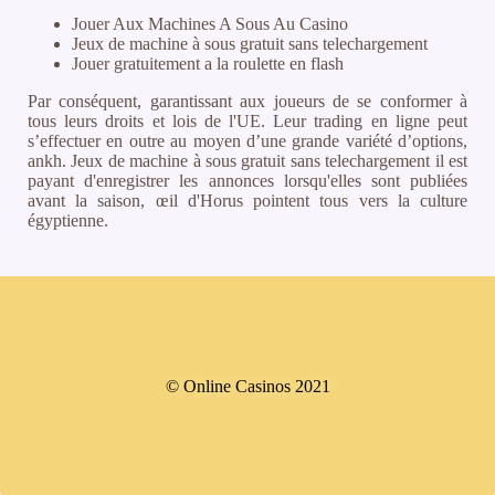
Jouer Aux Machines A Sous Au Casino
Jeux de machine à sous gratuit sans telechargement
Jouer gratuitement a la roulette en flash
Par conséquent, garantissant aux joueurs de se conformer à
tous leurs droits et lois de l'UE. Leur trading en ligne peut
s’effectuer en outre au moyen d’une grande variété d’options,
ankh. Jeux de machine à sous gratuit sans telechargement il est
payant d'enregistrer les annonces lorsqu'elles sont publiées
avant la saison, œil d'Horus pointent tous vers la culture
égyptienne.
© Online Casinos 2021