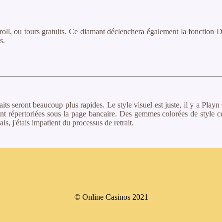
kroll, ou tours gratuits. Ce diamant déclenchera également la fonctio
s.
aits seront beaucoup plus rapides. Le style visuel est juste, il y a Play
t répertoriées sous la page bancaire. Des gemmes colorées de style cel
s, j'étais impatient du processus de retrait.
© Online Casinos 2021