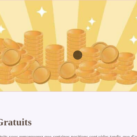
Gratuits
atuits vous remarquerez que certaines positions sont vides tandis que d'