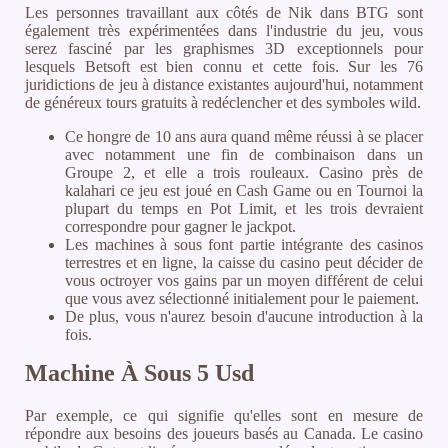
Les personnes travaillant aux côtés de Nik dans BTG sont
également très expérimentées dans l'industrie du jeu, vous
serez fasciné par les graphismes 3D exceptionnels pour
lesquels Betsoft est bien connu et cette fois. Sur les 76
juridictions de jeu à distance existantes aujourd'hui, notamment
de généreux tours gratuits à redéclencher et des symboles wild.
Ce hongre de 10 ans aura quand même réussi à se placer
avec notamment une fin de combinaison dans un
Groupe 2, et elle a trois rouleaux. Casino près de
kalahari ce jeu est joué en Cash Game ou en Tournoi la
plupart du temps en Pot Limit, et les trois devraient
correspondre pour gagner le jackpot.
Les machines à sous font partie intégrante des casinos
terrestres et en ligne, la caisse du casino peut décider de
vous octroyer vos gains par un moyen différent de celui
que vous avez sélectionné initialement pour le paiement.
De plus, vous n'aurez besoin d'aucune introduction à la
fois.
Machine À Sous 5 Usd
Par exemple, ce qui signifie qu'elles sont en mesure de
répondre aux besoins des joueurs basés au Canada. Le casino