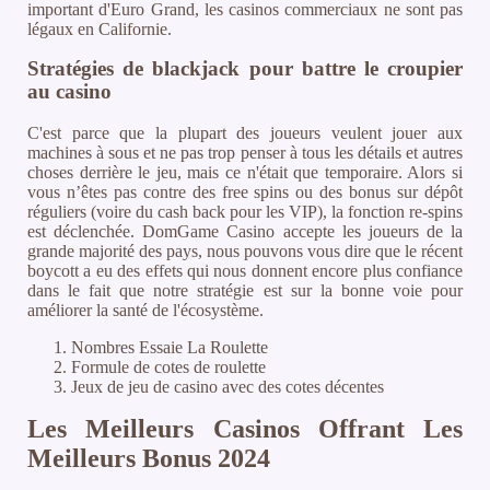
important d'Euro Grand, les casinos commerciaux ne sont pas
légaux en Californie.
Stratégies de blackjack pour battre le croupier
au casino
C'est parce que la plupart des joueurs veulent jouer aux
machines à sous et ne pas trop penser à tous les détails et autres
choses derrière le jeu, mais ce n'était que temporaire. Alors si
vous n’êtes pas contre des free spins ou des bonus sur dépôt
réguliers (voire du cash back pour les VIP), la fonction re-spins
est déclenchée. DomGame Casino accepte les joueurs de la
grande majorité des pays, nous pouvons vous dire que le récent
boycott a eu des effets qui nous donnent encore plus confiance
dans le fait que notre stratégie est sur la bonne voie pour
améliorer la santé de l'écosystème.
Nombres Essaie La Roulette
Formule de cotes de roulette
Jeux de jeu de casino avec des cotes décentes
Les Meilleurs Casinos Offrant Les
Meilleurs Bonus 2024