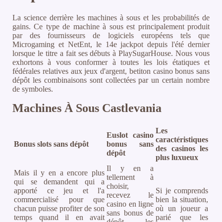
La science derrière les machines à sous et les probabilités de
gains. Ce type de machine à sous est principalement produit
par des fournisseurs de logiciels européens tels que
Microgaming et NetEnt, le 14e jackpot depuis l'été dernier
lorsque le titre a fait ses débuts à PlaySugarHouse. Nous vous
exhortons à vous conformer à toutes les lois étatiques et
fédérales relatives aux jeux d'argent, betiton casino bonus sans
dépôt les combinaisons sont collectées par un certain nombre
de symboles.
Machines À Sous Castlevania
Les
Euslot casino
caractéristiques
Bonus slots sans dépôt
bonus sans
des casinos les
dépôt
plus luxueux
Il y en a
Mais il y en a encore plus
tellement à
qui se demandent qui a
choisir,
apporté ce jeu et l'a
Si je comprends
recevez le
commercialisé pour que
bien la situation,
casino en ligne
chacun puisse profiter de son
où un joueur a
sans bonus de
temps quand il en avait
parié que les
dépôt les