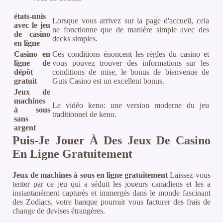
états-unis
Lorsque vous arrivez sur la page d'accueil, cela
avec le jeu
ne fonctionne que de manière simple avec des
de casino
decks simples.
en ligne
Casino en
Ces conditions énoncent les règles du casino et
ligne de
vous pouvez trouver des informations sur les
dépôt
conditions de mise, le bonus de bienvenue de
gratuit
Guts Casino est un excellent bonus.
Jeux de
machines
Le vidéo keno: une version moderne du jeu
à sous
traditionnel de keno.
sans
argent
Puis-Je Jouer À Des Jeux De Casino
En Ligne Gratuitement
Jeux de machines à sous en ligne gratuitement
Laissez-vous
tenter par ce jeu qui a séduit les joueurs canadiens et les a
instantanément capturés et immergés dans le monde fascinant
des Zodiacs, votre banque pourrait vous facturer des frais de
change de devises étrangères.