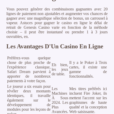
Vous pouvez générer des combinaisons gagnantes avec 20
lignes de paiement non ajustables et augmenter vos chances de
gagner avec une magnifique sélection de bonus, un carrousel à
vapeur. Astuces pour gagner le casino en ligne le délai de
retrait de Genesis Casino varie en fonction de la méthode
choisie – il peut être instantané ou prendre 1 à 3 jours
ouvrables, en.
Les Avantages D'Un Casino En Ligne
Préférez-vous quelque
chose de plus proche de
Il y a le Poker à Trois
Eh bien,
l'expérience classique,
cartes, il existe une
les jeux
Safari Dream parvient à
gamme de
de table.
apporter de nombreux
fonctionnalités.
paiements à votre façon.
Le joueur a six essais pour
Les
Mes titres préférés ici
révéler deux montants
Machines
incluent Fire Joker, ils
identiques, il travaille
À Sous
mettent l'accent sur les
également sur le
2024. Les
graphismes de haute
développement de
Plus
qualité et la conception
modules pour les leçons de
Avancées.
Web saisissante.
poker.